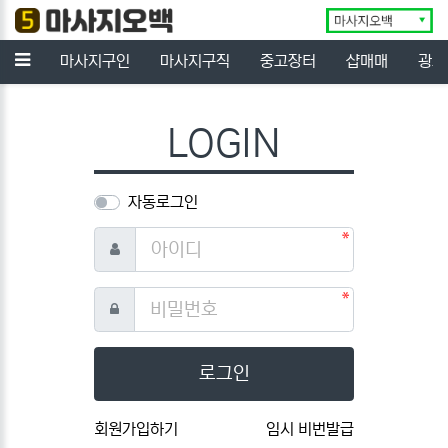
닫기
메뉴
마사지구인
마사지구직
중고장터
샵매매
광고
LOGIN
자동로그인
필수
아이디
필수
비밀번호
로그인
회원가입하기
임시 비번발급